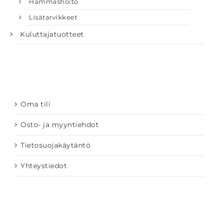
Hammashoito
Lisätarvikkeet
Kuluttajatuotteet
Oma tili
Osto- ja myyntiehdot
Tietosuojakäytäntö
Yhteystiedot