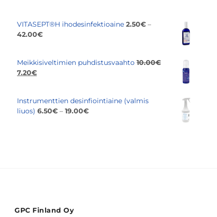
VITASEPT®H ihodesinfektioaine
2.50
€
–
Hintaluokka:
42.00
€
2.50€
-
Meikkisiveltimien puhdistusvaahto
10.00
€
42.00€
Alkuperäinen
Nykyinen
7.20
€
hinta
hinta
oli:
on:
Instrumenttien desinfiointiaine (valmis
10.00€.
7.20€.
Hintaluokka:
liuos)
6.50
€
–
19.00
€
6.50€
-
19.00€
GPC Finland Oy