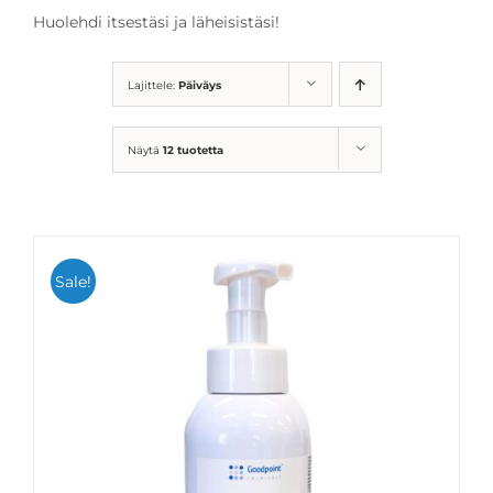
Huolehdi itsestäsi ja läheisistäsi!
Lajittele:
Päiväys
Näytä
12 tuotetta
Sale!
LISÄÄ OSTOSKORIIN
LISÄTIEDOT