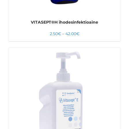
TUOTTEEN
SIVULLA.
VITASEPT®H ihodesinfektioaine
Hintaluokka:
2.50
€
–
42.00
€
2.50€
-
42.00€
VALITSE VAIHTOEHDOISTA
TÄLLÄ
LISÄTIEDOT
TUOTTEELLA
ON
USEAMPI
MUUNNELMA.