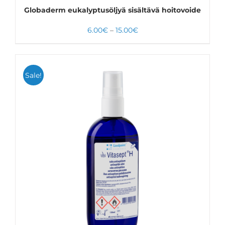
Globaderm eukalyptusöljyä sisältävä hoitovoide
Hintaluokka:
6.00
€
–
15.00
€
6.00€
-
15.00€
Sale!
VALITSE VAIHTOEHDOISTA
TÄLLÄ
LISÄTIEDOT
TUOTTEELLA
ON
USEAMPI
MUUNNELMA.
VOIT
TEHDÄ
VALINNAT