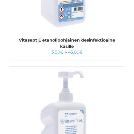
VOIT
TEHDÄ
VALINNAT
TUOTTEEN
SIVULLA.
Vitasept E etanolipohjainen desinfektioaine
käsille
Hintaluokka:
3.80
€
–
45.00
€
3.80€
-
45.00€
VALITSE VAIHTOEHDOISTA
TÄLLÄ
LISÄTIEDOT
TUOTTEELLA