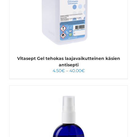
ON
USEAMPI
MUUNNELMA.
VOIT
TEHDÄ
VALINNAT
TUOTTEEN
SIVULLA.
Vitasept Gel tehokas laajavaikutteinen käsien
antisepti
Hintaluokka:
4.50
€
–
40.00
€
4.50€
-
40.00€