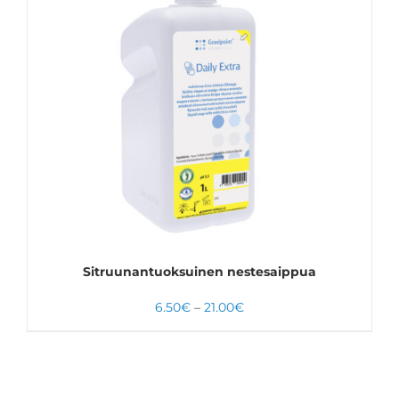
VALITSE VAIHTOEHDOISTA
TÄLLÄ
LISÄTIEDOT
TUOTTEELLA
ON
USEAMPI
MUUNNELMA.
VOIT
TEHDÄ
VALINNAT
TUOTTEEN
SIVULLA.
Sitruunantuoksuinen nestesaippua
Hintaluokka:
6.50
€
–
21.00
€
6.50€
-
21.00€