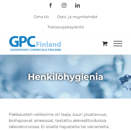
Skip
Facebook
Instagram
LinkedIn
to
content
Oma tili
Osto- ja myyntiehdot
Tietosuojakäytäntö
Henkilöhygienia
Pakkausten valikoima on laaja, suuri joustavuus,
biohajoavat ainesosat, testattu akkreditoiduissa
laboratorioissa. Ei sisällä hajusteita tai väriaineita.