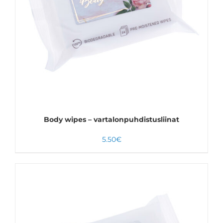
LISÄÄ OSTOSKORIIN
LISÄTIEDOT
Body wipes – vartalonpuhdistusliinat
5.50
€