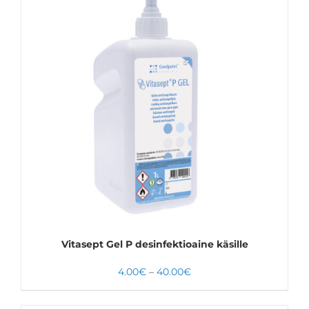
VALITSE VAIHTOEHDOISTA
TÄLLÄ
LISÄTIEDOT
TUOTTEELLA
ON
USEAMPI
MUUNNELMA.
VOIT
TEHDÄ
VALINNAT
TUOTTEEN
SIVULLA.
Vitasept Gel P desinfektioaine käsille
Hintaluokka:
4.00
€
–
40.00
€
4.00€
-