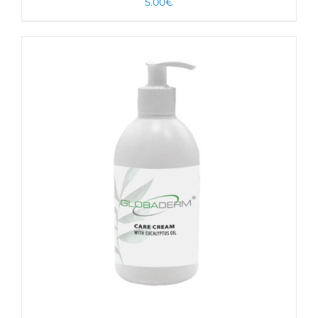
5.00
€
VALITSE VAIHTOEHDOISTA
TÄLLÄ
LISÄTIEDOT
TUOTTEELLA
ON
USEAMPI
MUUNNELMA.
VOIT
TEHDÄ
VALINNAT
TUOTTEEN
SIVULLA.