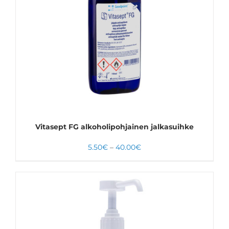
VALITSE VAIHTOEHDOISTA
TÄLLÄ
LISÄTIEDOT
TUOTTEELLA
ON
USEAMPI
MUUNNELMA.
VOIT
TEHDÄ
VALINNAT
TUOTTEEN
SIVULLA.
Vitasept FG alkoholipohjainen jalkasuihke
Hintaluokka:
5.50
€
–
40.00
€
5.50€
-
40.00€