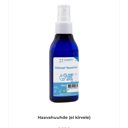
40.00€
LISÄÄ OSTOSKORIIN
LISÄTIEDOT
Haavahuuhde (ei kirvele)